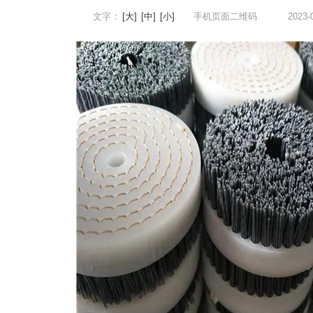
文字：
[大]
[中]
[小]
手机页面二维码
2023