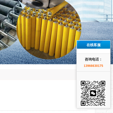
在线客服
咨询电话：
13966630175