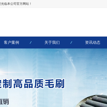
欢迎光临本公司官方网站！
客户案例
关于我们
资讯动态