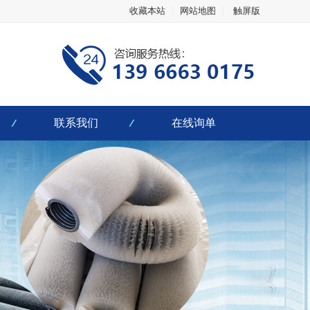
收藏本站
网站地图
触屏版
联系我们
在线询单