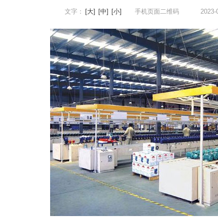
文字：
[大]
[中]
[小]
手机页面二维码
2023