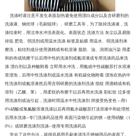
洗涤时请注意不发生表面划伤避免使用漂白成分以及含研磨剂的
洗涤液、钢丝球（毛刷辊球）、研磨工具等，为了除掉洗涤液，洗
涤结束时，用洁净水冲洗表面化。表面状态 洗涤方法 灰尘以及易除
掉垢 肥皂、弱洗剂或用温水洗涤 标签及贴膜 用温水、弱洗涤剂来
擦洗，粘结剂成分使用酒精或有机溶液 脂肪、油、润滑油污染 用柔
和的布或纸擦干以后用中性的洗涤剂或氨溶液或专用洗涤药品来洗
涤 漂白剂以及种酸附着 立即用水冲洗，用氨或中性碳酸苏打水溶液
里浸泡，后用中性洗涤剂或温水洗涤 有机碳化物附着 浸泡在热的中
性洗涤剂或氨溶液然后用含弱研磨的洗涤剂洗涤 指纹 用酒精或有机
溶剂（乙醚、苯），用柔软的布擦干以后再用水洗涤 彩虹纹 过多使
用洗涤剂或油引起，洗涤时用温水中性洗涤剂 焊接受热变色 --用1
0%硝酸或氢氟酸溶液洗涤以后再用氨水碳酸苏打淡溶液中和处理然
后用水洗涤--专门洗涤药品使用 表面污染物引起的锈 --使用硝酸（1
0%）或研磨洗涤剂洗涤--使用专用洗涤药品
学会了这些办法，就很容易用毛刷来清洗不锈钢用品的表面了。