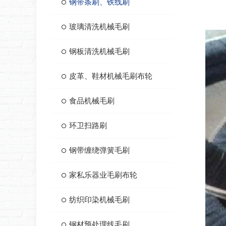
钢带条刷、铁线刷
玻璃清洗机械毛刷
钢板清洗机械毛刷
皮革、鞋材机械毛刷布轮
食品机械毛刷
环卫扫路刷
钢带缠绕弹簧毛刷
家私乐器业毛刷布轮
纺织印染机械毛刷
钢材预处理线毛刷