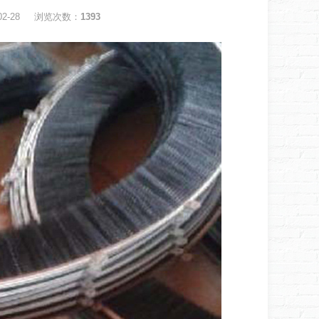
-02-28
浏览次数：
1393