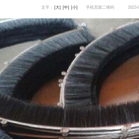
文字：
[大]
[中]
[小]
手机页面二维码
2023