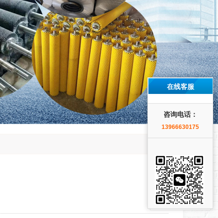
在线客服
咨询电话：
13966630175